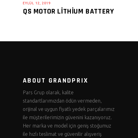
EYLÜL 12, 2019
QS MOTOR LITHIUM BATTERY
ABOUT GRANDPRIX
Pars Grup olarak, kalite
standartlarımızdan ödün vermeden,
orijinal ve uygun fiyatlı yedek parçalarımız
ile müşterilerimizin güvenini kazanıyoruz.
Her marka ve model için geniş stoğumuz
ile hızlı teslimat ve güvenilir alışveriş