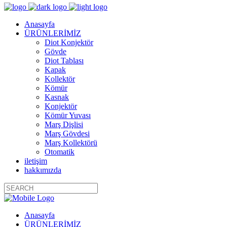
Anasayfa
ÜRÜNLERİMİZ
Diot Konjektör
Gövde
Diot Tablası
Kapak
Kollektör
Kömür
Kasnak
Konjektör
Kömür Yuvası
Marş Dişlisi
Marş Gövdesi
Marş Kollektörü
Otomatik
iletişim
hakkımızda
Anasayfa
ÜRÜNLERİMİZ