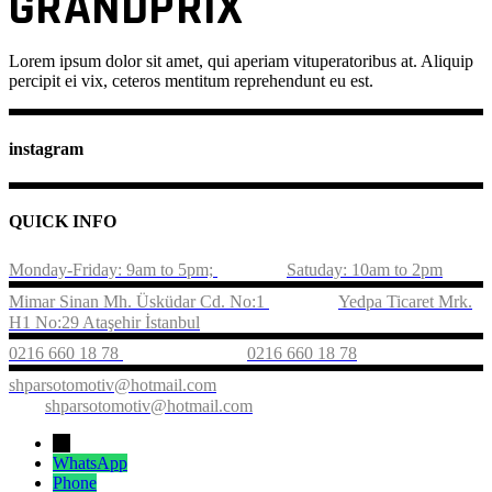
GRANDPRIX
Lorem ipsum dolor sit amet, qui aperiam vituperatoribus at. Aliquip
percipit ei vix, ceteros mentitum reprehendunt eu est.
instagram
QUICK INFO
Monday-Friday: 9am to 5pm;
Satuday: 10am to 2pm
Mimar Sinan Mh. Üsküdar Cd. No:1
Yedpa Ticaret Mrk.
H1 No:29 Ataşehir İstanbul
0216 660 18 78
0216 660 18 78
shparsotomotiv@hotmail.com
shparsotomotiv@hotmail.com
←
WhatsApp
Phone