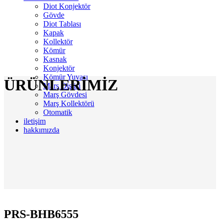
Diot Konjektör
Gövde
Diot Tablası
Kapak
Kollektör
Kömür
Kasnak
Konjektör
Kömür Yuvası
ÜRÜNLERİMİZ
Marş Dişlisi
Marş Gövdesi
Marş Kollektörü
Otomatik
iletişim
hakkımızda
PRS-BHB6555