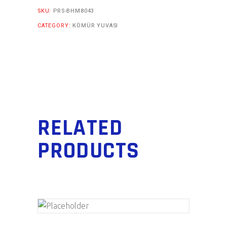
SKU:
PRS-BHM8043
CATEGORY:
KÖMÜR YUVASI
RELATED
PRODUCTS
ADD TO CART