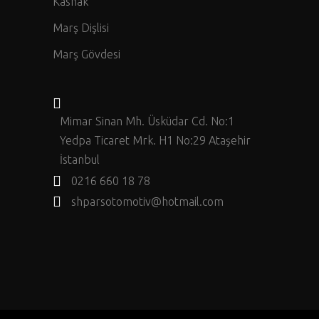
Kasnak
Marş Dişlisi
Marş Gövdesi
Mimar Sinan Mh. Üsküdar Cd. No:1
Yedpa Ticaret Mrk. H1 No:29 Ataşehir
İstanbul
0216 660 18 78
shparsotomotiv@hotmail.com