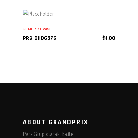
ADD TO CART
KÖMÜR YUVASI
PRS-BHB6576
₺
1,00
ABOUT GRANDPRIX
Pars Grup olarak, kalite