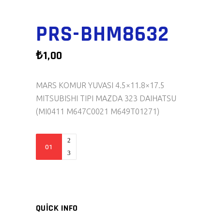
PRS-BHM8632
₺
1,00
MARS KOMUR YUVASI 4.5×11.8×17.5
MITSUBISHI TIPI MAZDA 323 DAIHATSU
(MI0411 M647C0021 M649T01271)
PRS-
BHM8632
quantity
QUICK INFO