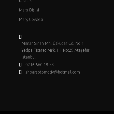
Kasnak
Marş Dişlisi
Marş Gövdesi
Mimar Sinan Mh. Üsküdar Cd. No:1
Yedpa Ticaret Mrk. H1 No:29 Ataşehir
İstanbul
0216 660 18 78
shparsotomotiv@hotmail.com