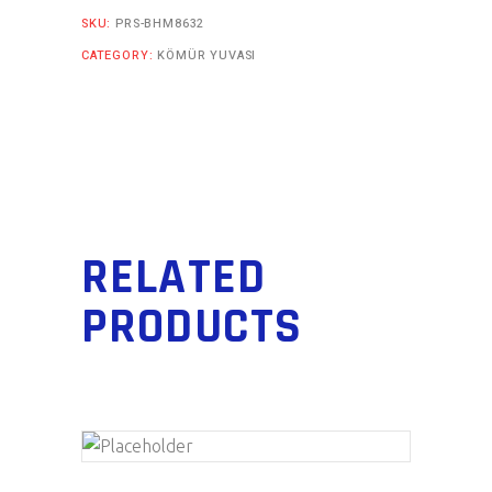
SKU:
PRS-BHM8632
CATEGORY:
KÖMÜR YUVASI
RELATED
PRODUCTS
ADD TO CART