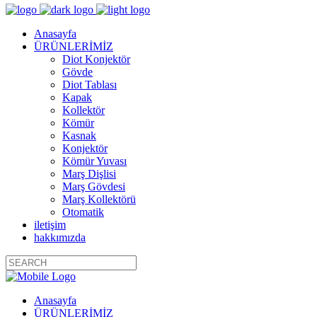
Anasayfa
ÜRÜNLERİMİZ
Diot Konjektör
Gövde
Diot Tablası
Kapak
Kollektör
Kömür
Kasnak
Konjektör
Kömür Yuvası
Marş Dişlisi
Marş Gövdesi
Marş Kollektörü
Otomatik
iletişim
hakkımızda
Anasayfa
ÜRÜNLERİMİZ