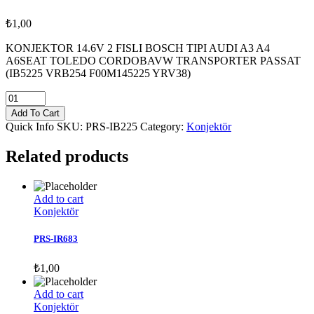
₺
1,00
KONJEKTOR 14.6V 2 FISLI BOSCH TIPI AUDI A3 A4
A6SEAT TOLEDO CORDOBAVW TRANSPORTER PASSAT
(IB5225 VRB254 F00M145225 YRV38)
PRS-
IB225
Add To Cart
quantity
Quick Info
SKU:
PRS-IB225
Category:
Konjektör
Related products
Add to cart
Konjektör
PRS-IR683
₺
1,00
Add to cart
Konjektör