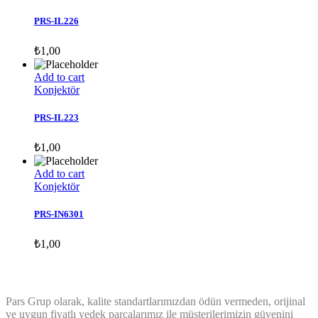
PRS-IL226
₺
1,00
Add to cart
Konjektör
PRS-IL223
₺
1,00
Add to cart
Konjektör
PRS-IN6301
₺
1,00
ABOUT GRANDPRIX
Pars Grup olarak, kalite standartlarımızdan ödün vermeden, orijinal
ve uygun fiyatlı yedek parçalarımız ile müşterilerimizin güvenini