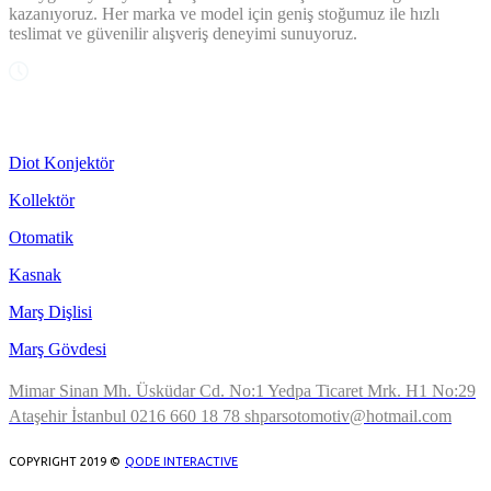
kazanıyoruz. Her marka ve model için geniş stoğumuz ile hızlı
teslimat ve güvenilir alışveriş deneyimi sunuyoruz.
OUR SERVICES
Diot Konjektör
Kollektör
Otomatik
Kasnak
Marş Dişlisi
Marş Gövdesi
Mimar Sinan Mh. Üsküdar Cd. No:1 Yedpa Ticaret Mrk. H1 No:29
Ataşehir İstanbul
0216 660 18 78
shparsotomotiv@hotmail.com
COPYRIGHT 2019 ©
QODE INTERACTIVE