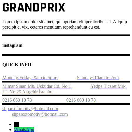
GRANDPRIX
Lorem ipsum dolor sit amet, qui aperiam vituperatoribus at. Aliquip
percipit ei vix, ceteros mentitum reprehendunt eu est.
instagram
QUICK INFO
Monday-Friday: 9am to 5pm;
Satuday: 10am to 2pm
Mimar Sinan Mh. Üsküdar Cd. No:1
Yedpa Ticaret Mrk.
H1 No:29 Ataşehir İstanbul
0216 660 18 78
0216 660 18 78
shparsotomotiv@hotmail.com
shparsotomotiv@hotmail.com
←
WhatsApp