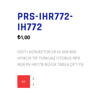
PRS-IHR772-
IH772
₺
1,00
DIOT+ KONJEKTOR 28.4V 60A 80A
HITACHI TIP TURKUAZ OTOBUS NPR
NQR RV-H017B BÜYÜK TABLA ÇİFT FİŞ
PRS-
IHR772-
IH772
quantity