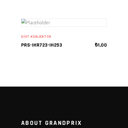
ADD TO CART
DIOT KONJEKTÖR
PRS-IHR723-IH253
₺
1,00
ABOUT GRANDPRIX