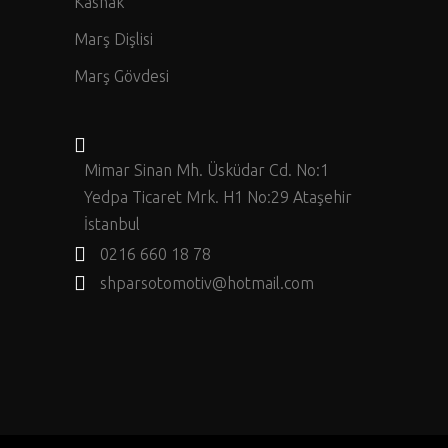
Kasnak
Marş Dişlisi
Marş Gövdesi
Mimar Sinan Mh. Üsküdar Cd. No:1
Yedpa Ticaret Mrk. H1 No:29 Ataşehir
İstanbul
0216 660 18 78
shparsotomotiv@hotmail.com