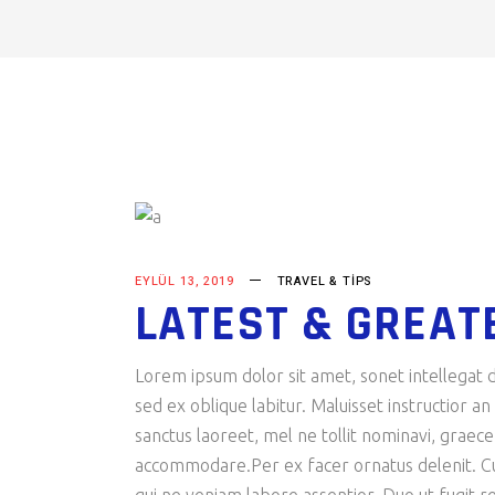
EYLÜL 13, 2019
TRAVEL & TIPS
LATEST & GREAT
Lorem ipsum dolor sit amet, sonet intellegat d
sed ex oblique labitur. Maluisset instructior a
sanctus laoreet, mel ne tollit nominavi, graec
accommodare.Per ex facer ornatus delenit. Cu s