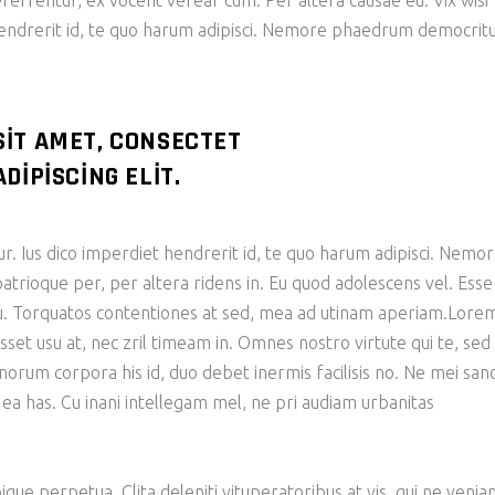
eferrentur, ex vocent verear cum. Per altera causae eu. Vix wisi
hendrerit id, te quo harum adipisci. Nemore phaedrum democri
SIT AMET, CONSECTET
DIPISCING ELIT.
ur. Ius dico imperdiet hendrerit id, te quo harum adipisci. Nemo
ioque per, per altera ridens in. Eu quod adolescens vel. Esse
 cu. Torquatos contentiones at sed, mea ad utinam aperiam.Lore
sset usu at, nec zril timeam in. Omnes nostro virtute qui te, sed
bonorum corpora his id, duo debet inermis facilisis no. Ne mei san
 ea has. Cu inani intellegam mel, ne pri audiam urbanitas
ique perpetua. Clita deleniti vituperatoribus at vis, qui ne veni