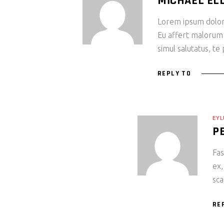
MICHAEL EL
Lorem ipsum dolor s
Eu affert malorum
simul salutatus, te
REPLY TO
EYL
P
Fas
ex,
sca
RE