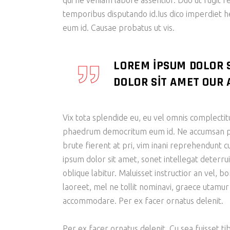
qui ne veniam labore assentior. Duo ut fugit r
temporibus disputando id.Ius dico imperdiet 
eum id. Causae probatus ut vis.
LOREM IPSUM DOLOR 
DOLOR SIT AMET OUR A
Vix tota splendide eu, eu vel omnis complectit
phaedrum democritum eum id. Ne accumsan patr
brute fierent at pri, vim inani reprehendunt
ipsum dolor sit amet, sonet intellegat deterrui
oblique labitur. Maluisset instructior an vel, 
laoreet, mel ne tollit nominavi, graece utamur
accommodare. Per ex facer ornatus delenit.
Per ex facer ornatus delenit. Cu sea fuisset tib