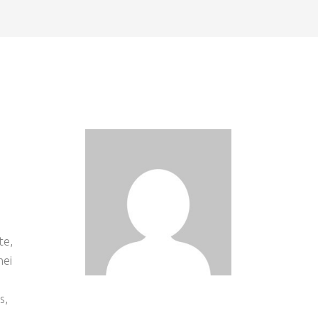
te,
mei
s
s,