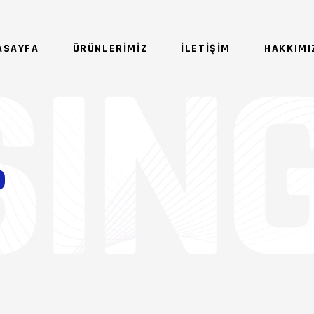
ASAYFA
ÜRÜNLERİMİZ
ILETIŞIM
HAKKIMI
NO 
P