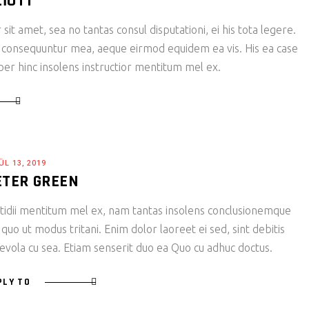
LIOTT
it amet, sea no tantas consul disputationi, ei his tota legere.
 consequuntur mea, aeque eirmod equidem ea vis. His ea case
 per hinc insolens instructior mentitum mel ex.
ÜL 13, 2019
ETER GREEN
tidii mentitum mel ex, nam tantas insolens conclusionemque
 quo ut modus tritani. Enim dolor laoreet ei sed, sint debitis
evola cu sea. Etiam senserit duo ea Quo cu adhuc doctus.
PLY TO