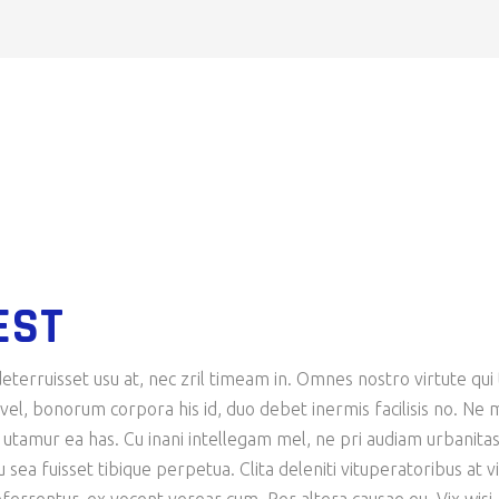
EST
eterruisset usu at, nec zril timeam in. Omnes nostro virtute qui 
n vel, bonorum corpora his id, duo debet inermis facilisis no. Ne 
e utamur ea has. Cu inani intellegam mel, ne pri audiam urbanita
ea fuisset tibique perpetua. Clita deleniti vituperatoribus at vi