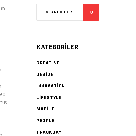
tum
KATEGORILER
CREATIVE
re
DESIGN
INNOVATION
m
 ex
LIFESTYLE
ctus
MOBILE
PEOPLE
TRACKDAY
am