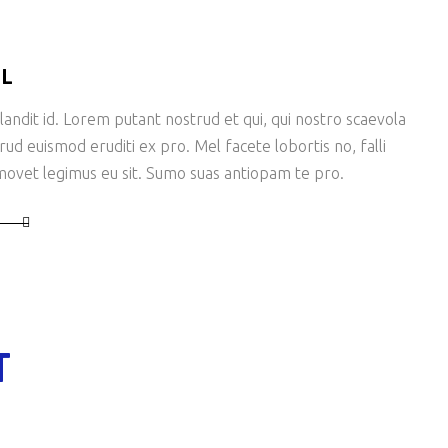
LL
andit id. Lorem putant nostrud et qui, qui nostro scaevola
rud euismod eruditi ex pro. Mel facete lobortis no, falli
ovet legimus eu sit. Sumo suas antiopam te pro.
T